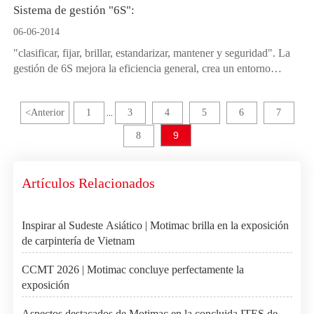
Sistema de gestión "6S":
06-06-2014
"clasificar, fijar, brillar, estandarizar, mantener y seguridad". La
gestión de 6S mejora la eficiencia general, crea un entorno
comercial agradable y remodela la imagen del equipo para
garantizar que los productos sean satisfactorios para los usuarios,
<
Anterior
1
3
4
5
6
7
mejorar su eficiencia operativa y lograr un "ganar-ganar".
...
9
8
Artículos Relacionados
Inspirar al Sudeste Asiático | Motimac brilla en la exposición
de carpintería de Vietnam
CCMT 2026 | Motimac concluye perfectamente la
exposición
Aspectos destacados de Motimac en la concluida ITES de