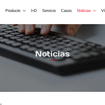
o
Producto
I+D
Servicio
Casos
Noticias
V


Noticias