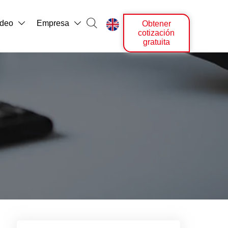

ídeo
Empresa
Obtener



cotización
gratuita