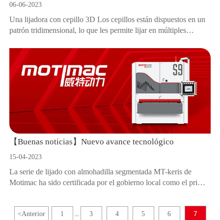
06-06-2023
Una lijadora con cepillo 3D Los cepillos están dispuestos en un
patrón tridimensional, lo que les permite lijar en múltiples
direcciones a la vez, lo que hace que la lijadora con cepillo 3D
sea ideal para lijar formas y contornos complejos, así como áreas
de difícil acceso.
【Buenas noticias】Nuevo avance tecnológico
15-04-2023
La serie de lijado con almohadilla segmentada MT-keris de
Motimac ha sido certificada por el gobierno local como el primer
juego de lijadoras con almohadilla segmentada de 80 secciones
en China.
7
<
Anterior
1
3
4
5
6
...