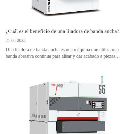
¿Cuál es el beneficio de una lijadora de banda ancha?
21-08-2023
Una lijadora de banda ancha es una máquina que utiliza una
banda abrasiva continua para alisar y dar acabado a piezas
grandes de madera. A diferencia de otras lijadoras, como las
lijadoras orbitales o de tambor, una lijadora de banda ancha
puede manejar materiales más anchos y gruesos, como madera
contrachapada, chapa o paneles de madera maciza.