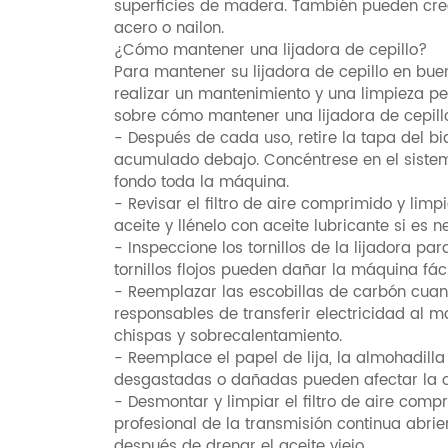
superficies de madera. También pueden crea
acero o nailon.
¿Cómo mantener una lijadora de cepillo?
Para mantener su lijadora de cepillo en bu
realizar un mantenimiento y una limpieza pe
sobre cómo mantener una lijadora de cepill
- Después de cada uso, retire la tapa del b
acumulado debajo. Concéntrese en el sistema
fondo toda la máquina.
- Revisar el filtro de aire comprimido y limpi
aceite y llénelo con aceite lubricante si es n
- Inspeccione los tornillos de la lijadora para
tornillos flojos pueden dañar la máquina fác
- Reemplazar las escobillas de carbón cuan
responsables de transferir electricidad al 
chispas y sobrecalentamiento.
- Reemplace el papel de lija, la almohadilla
desgastadas o dañadas pueden afectar la ca
- Desmontar y limpiar el filtro de aire com
profesional de la transmisión continua abrie
después de drenar el aceite viejo.