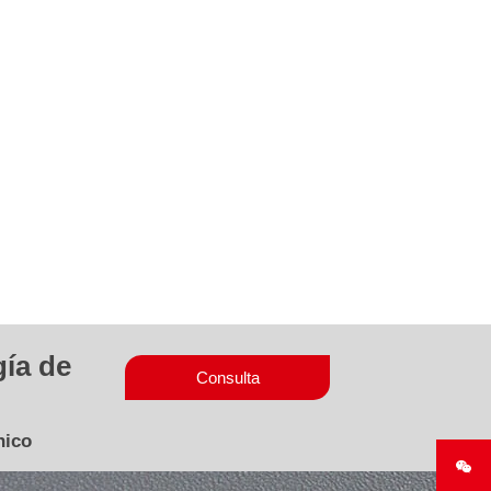
gía de
Consulta
nico
