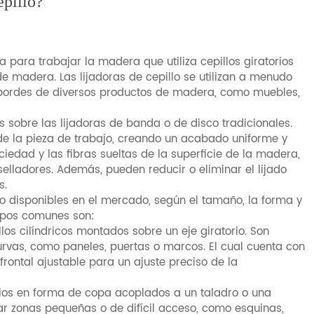
epillo?
 para trabajar la madera que utiliza cepillos giratorios
s de madera. Las lijadoras de cepillo se utilizan a menudo
r bordes de diversos productos de madera, como muebles,
as sobre las lijadoras de banda o de disco tradicionales.
de la pieza de trabajo, creando un acabado uniforme y
ciedad y las fibras sueltas de la superficie de la madera,
selladores. Además, pueden reducir o eliminar el lijado
s.
illo disponibles en el mercado, según el tamaño, la forma y
tipos comunes son:
llos cilíndricos montados sobre un eje giratorio. Son
urvas, como paneles, puertas o marcos. El cual cuenta con
 frontal ajustable para un ajuste preciso de la
pillos en forma de copa acoplados a un taladro o una
ar zonas pequeñas o de difícil acceso, como esquinas,