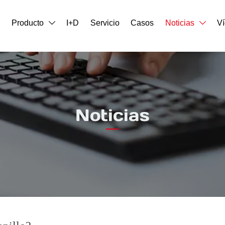
o
Producto
I+D
Servicio
Casos
Noticias
V


Noticias