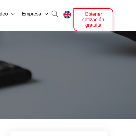

ídeo
Empresa
Obtener



cotización
gratuita