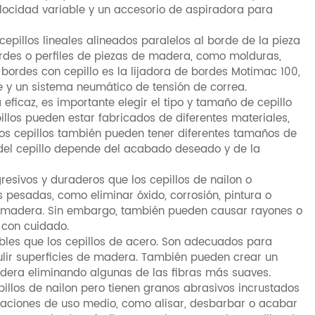
elocidad variable y un accesorio de aspiradora para
 cepillos lineales alineados paralelos al borde de la pieza
bordes o perfiles de piezas de madera, como molduras,
 bordes con cepillo es la lijadora de bordes Motimac 100,
e y un sistema neumático de tensión de correa.
a eficaz, es importante elegir el tipo y tamaño de cepillo
illos pueden estar fabricados de diferentes materiales,
Los cepillos también pueden tener diferentes tamaños de
 del cepillo depende del acabado deseado y de la
resivos y duraderos que los cepillos de nailon o
pesadas, como eliminar óxido, corrosión, pintura o
 madera. Sin embargo, también pueden causar rayones o
 con cuidado.
xibles que los cepillos de acero. Son adecuados para
 pulir superficies de madera. También pueden crear un
era eliminando algunas de las fibras más suaves.
epillos de nailon pero tienen granos abrasivos incrustados
caciones de uso medio, como alisar, desbarbar o acabar