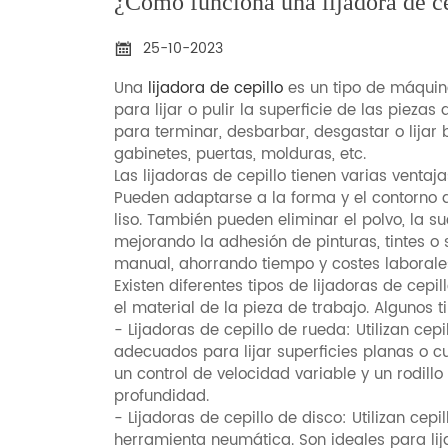
¿Cómo funciona una lijadora de c
25-10-2023

Una
lijadora de cepillo
es un tipo de máquina
para lijar o pulir la superficie de las pieza
para terminar, desbarbar, desgastar o lija
gabinetes, puertas, molduras, etc.
Las lijadoras de cepillo tienen varias ventaj
Pueden adaptarse a la forma y el contorno 
liso. También pueden eliminar el polvo, la su
mejorando la adhesión de pinturas, tintes o 
manual, ahorrando tiempo y costes laborale
Existen diferentes tipos de lijadoras de cep
el material de la pieza de trabajo. Algunos 
- Lijadoras de cepillo de rueda: Utilizan cepi
adecuados para lijar superficies planas o c
un control de velocidad variable y un rodillo
profundidad.
- Lijadoras de cepillo de disco: Utilizan ce
herramienta neumática. Son ideales para lij