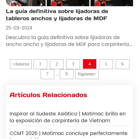
acabados de madera superiores.
La guía definitiva sobre lijadoras de
tableros anchos y lijadoras de MDF
25-09-2024
Descubra la guía definitiva sobre lijadoras de
ancho ancho y lijadoras de MDF para carpintería
y producción de muebles. Aprenda cómo estas
herramientas eficientes y versátiles garantizan un
acabado suave y refinado en paneles grandes,
4
<
Anterior
1
2
3
5
6
enchapados y MDF. Desde el lijado de precisión
7
9
Siguiente
>
...
hasta la eliminación del polvo, esta guía cubre
todo lo que necesita saber para elegir la máquina
adecuada para su proyecto y lograr resultados
Artículos Relacionados
impecables. Invierta en equipos de calidad como
las lijadoras de alto rendimiento de Motimac para
lograr una productividad y una calidad de
Inspirar al Sudeste Asiático | Motimac brilla en
producto óptimas.
la exposición de carpintería de Vietnam
CCMT 2026 | Motimac concluye perfectamente