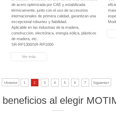
de acero optimizada por CAE y estabilizada
efici
térmicamente, junto con el uso de accesorios
mano
internacionales de primera calidad, garantizan una
espe
excepcional robustez y fiabilidad.
Mode
Aplicable en las industrias de la madera,
construcción, electrónica, energía eólica, plásticos
de madera, etc.
SR-RP1300/SR-RP1000
Ver más
<
>
Anterior
1
2
3
4
5
6
7
Siguiente
 beneficios al elegir MOT