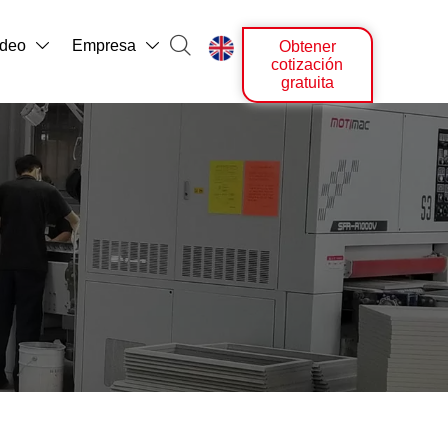

ídeo
Empresa
Obtener



cotización
gratuita