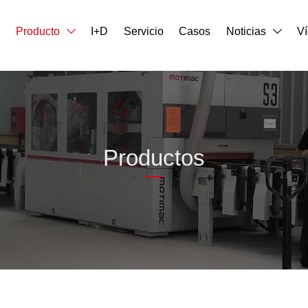
o
Producto
I+D
Servicio
Casos
Noticias
V


Productos