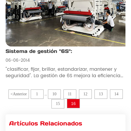
Sistema de gestión "6S":
06-06-2014
"clasificar, fijar, brillar, estandarizar, mantener y
seguridad". La gestión de 6S mejora la eficiencia
general, crea un entorno comercial agradable y
remodela la imagen del equipo para garantizar
que los productos sean satisfactorios para los
<
Anterior
1
10
11
12
13
14
...
usuarios, mejorar su eficiencia operativa y lograr
16
15
un "ganar-ganar".
Artículos Relacionados