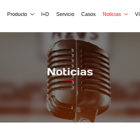
o
Producto
I+D
Servicio
Casos
Noticias
V


Noticias