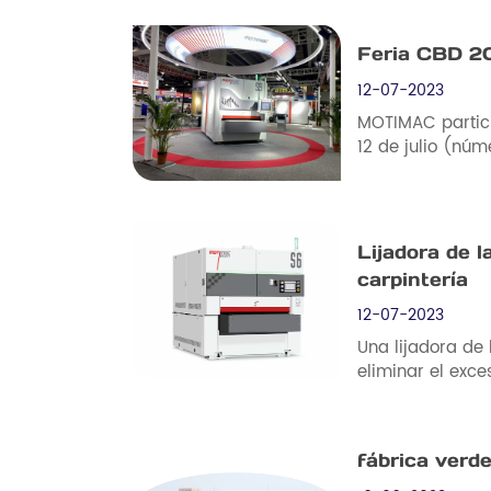
Feria CBD 2
12-07-2023
MOTIMAC partici
12 de julio (núme
Lijadora de l
carpintería
12-07-2023
Una lijadora de 
eliminar el exce
laca es un reve
la apariencia d
fábrica verd