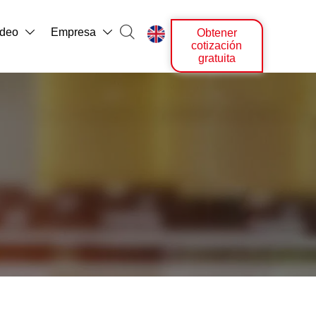

ídeo
Empresa
Obtener



cotización
gratuita