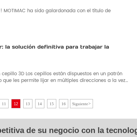
s! MOTIMAC ha sido galardonada con el título de
 la solución definitiva para trabajar la
 cepillo 3D Los cepillos están dispuestos en un patrón
o que les permite lijar en múltiples direcciones a la vez,
la lijadora con cepillo 3D sea ideal para lijar formas y
jos, así como áreas de difícil acceso.
11
12
13
14
15
16
Siguiente
>
etitiva de su negocio con la tecnolo