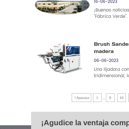
16-06-2023
¡Buenas noticia
"Fábrica Verde".
Brush Sander:
madera
06-06-2023
Una lijadora con
tridimensional, l
lo que hace que 
contornos comple
<
Anterior
1
9
10
...
¡Agudice la ventaja comp