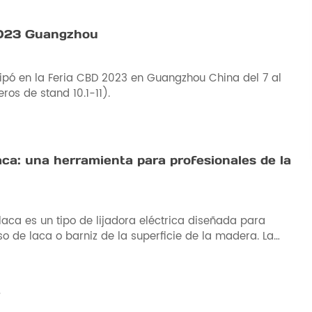
023 Guangzhou
pó en la Feria CBD 2023 en Guangzhou China del 7 al
ros de stand 10.1-11).
aca: una herramienta para profesionales de la
laca es un tipo de lijadora eléctrica diseñada para
so de laca o barniz de la superficie de la madera. La
stimiento transparente o de color que protege y mejora
e la madera.
e