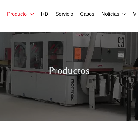
o
Producto
I+D
Servicio
Casos
Noticias
V


Productos