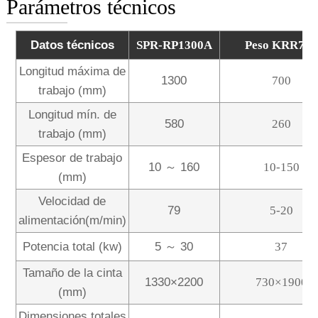
Parámetros técnicos
Datos técnicos
SPR-RP1300A
Peso KRR700
Longitud máxima de
1300
700
trabajo (mm)
Longitud mín. de
580
260
trabajo (mm)
Espesor de trabajo
10 ～ 160
10-150
(mm)
Velocidad de
79
5-20
alimentación(m/min)
Potencia total (kw)
5 ～ 30
37
Tamaño de la cinta
1330×2200
730×1900
(mm)
Dimensiones totales