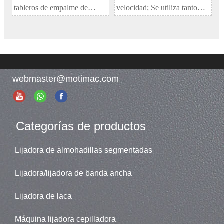
tableros de empalme de
velocidad; Se utiliza tanto
madera maciza
como cepilladora como
lijadora.
Modelo: SPR-RP1300A
webmaster@motimac.com
Categorías de productos
Lijadora de almohadillas segmentadas
Lijadora/lijadora de banda ancha
Lijadora de laca
Máquina lijadora cepilladora