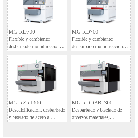
MG RD700
MG RD700
Flexible y cambiante:
Flexible y cambiante:
desbarbado multidireccional,
desbarbado multidireccional,
redondeo de bordes, pulido y
redondeo de bordes, pulido y
otros tratamientos
otros tratamientos
superficiales.
superficiales.
MG RZR1300
MG RDDBB1300
Descalcificación, desbarbado
Desbarbado y biselado de
y biselado de acero al
diversos materiales;
carbono;
Desbarbado de huecos y
Desbarbado, biselado y
esquinas de agujeros.