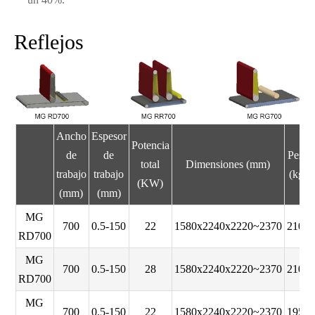
Reflejos
Ancho
Espesor
Potencia
de
de
Peso
total
Dimensiones (mm)
trabajo
trabajo
(kg)
(KW)
(mm)
(mm)
MG
700
0.5-150
22
1580x2240x2220~2370
2100
RD700
MG
700
0.5-150
28
1580x2240x2220~2370
2100
RD700
MG
700
0.5-150
22
1580x2240x2220~2370
1950