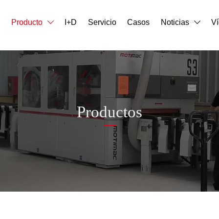
o
Producto
I+D
Servicio
Casos
Noticias
V


Productos