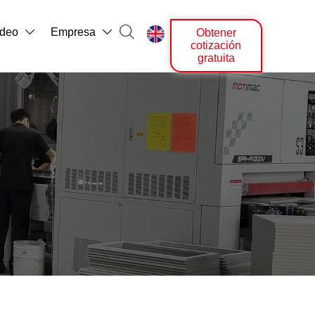

ídeo
Empresa
Obtener



cotización
gratuita