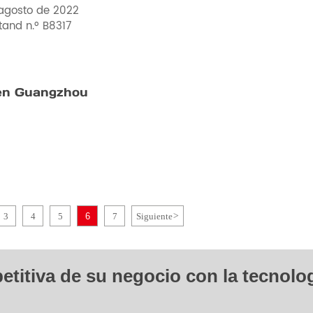
 agosto de 2022
stand n.º B8317
 en Guangzhou
3
4
5
6
7
Siguiente
>
etitiva de su negocio con la tecnolo