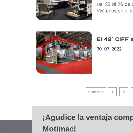
Del 23 al 26 de
Visítenos en el 
El 49º CIFF
30-07-2022
<
Anterior
1
2
¡Agudice la ventaja comp
Motimac!