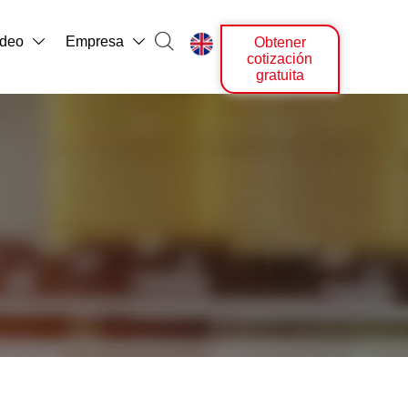

ídeo
Empresa
Obtener



cotización
gratuita