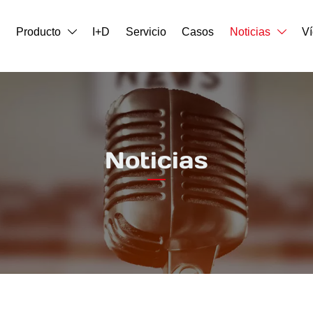
o
Producto
I+D
Servicio
Casos
Noticias
V


Noticias