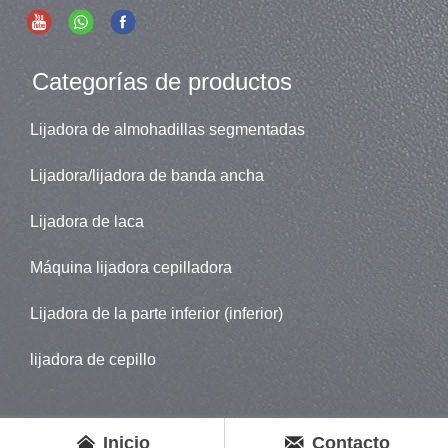
Modelo: FR365 / FR650
Modelo: P600-600 / P100-
100 / P100
Categorías de productos
Adecuado para la pequeña
fábrica de lijado y pulido y el
Lijadora de almohadillas segmentadas
hogar DIY.
Adecuado para madera y
Lijadora/lijadora de banda ancha
metal
Lijadora de laca
Máquina lijadora cepilladora
Lijadora de la parte inferior (inferior)
lijadora de cepillo


Inicio
Contacto