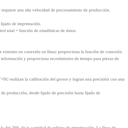
e requiere una alta velocidad de procesamiento de producción.
l lijado de imprimación.
rol total + función de estadísticas de datos.
le extremo en conexión en línea: proporciona la función de conexión
de información y proporciona recordatorios de tiempo para piezas de
T+SU realizan la calibración del grosor y logran una precisión con una
de producción, desde lijado de precisión hasta lijado de
más del 20% de la cantidad de relleno de imprimación. La línea de