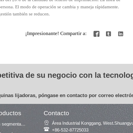
persona. El modo de operación se cambia y maneja rápidamente.
gestión también se reducen.
¡Impresionante! Compartir a:



etitiva de su negocio con la tecnolo
quinas lijadoras, póngase en contacto por correo electró
roductos
Contacto

Área Industrial Konggang, West.Shuangy
Lijadora de almohadillas segmentadas

+86-532-87725033