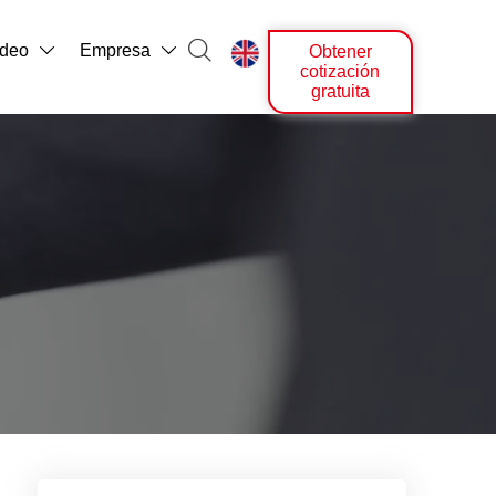

ídeo
Empresa
Obtener



cotización
gratuita