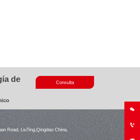
gía de
Consulta
nico


uan Road, LiuTing,Qingdao China.