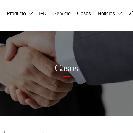
o
Producto
I+D
Servicio
Casos
Noticias
V


Casos