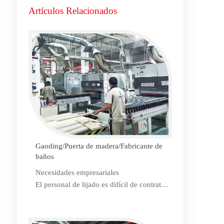
Artículos Relacionados
Gaoding/Puerta de madera/Fabricante de
baños
Necesidades empresariales
El personal de lijado es difícil de contratar,
mientras que el lijado manual afecta en
gran medida la calidad y la eficiencia.
Mejore la calidad, estabilice la producción,