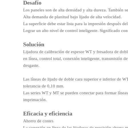
Desafío
Los paneles son de alta densidad y alta dureza. También s
Alta demanda de planitud bajo lijado de alta velocidad.
La superficie debe estar lista para la impresión después de
Lograr un alto nivel de control inteligente. Significado cont
Solución
Lijadora de calibración de espesor WT y fresadora de dob
en línea, control total, conexión inteligente, transmisión 
desgaste.
Las líneas de lijado de doble cara superior e inferior de W
tolerancia de 0,10 mm.
Las series WT y MT se pueden conectar para formar líneas 
imprimación.
Eficacia y eficiencia
Ahorro de costes
La conexión en línea de las lijadoras de precisión ahorra 