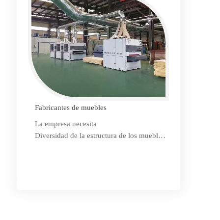
reduzca el reproceso y automatice la
producción.
Fabricantes de muebles
La empresa necesita
Diversidad de la estructura de los muebles.
Variedad de especies de madera.
El valor de producción per cápita es bajo,
mientras que el trabajo de lijado manual es
alto y la demanda de calidad también es
alta.
Mejora de la producción y la calidad.