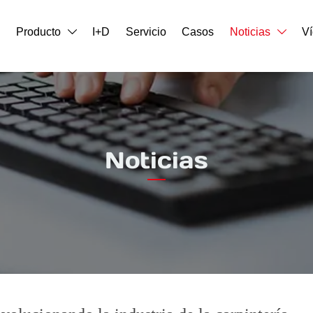
o
Producto
I+D
Servicio
Casos
Noticias
V


Noticias