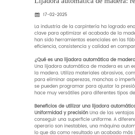
Lijadora automática de madera: re
17-02-2025

La industria de la carpintería ha logrado e
clave para optimizar el acabado de la mad
han sido herramientas esenciales en las fá
eficiencia, consistencia y calidad en compa
¿Qué es una lijadora automática de mader
Una lijadora automática de madera es un eq
la madera. Utiliza materiales abrasivos, com
para eliminar asperezas, manchas o imperfe
se pueden programar para ajustar la presión, 
hace muy versátiles para diferentes tipos 
Beneficios de utilizar una lijadora automát
Uniformidad y precisión
Una de las ventajas 
conseguir una superficie uniforme. A diferen
operario son inestables, una máquina automát
lo que da como resultado un acabado más li