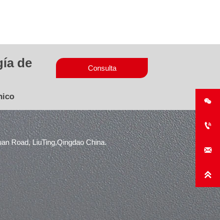
gía de
Consulta
nico


uan Road, LiuTing,Qingdao China.

