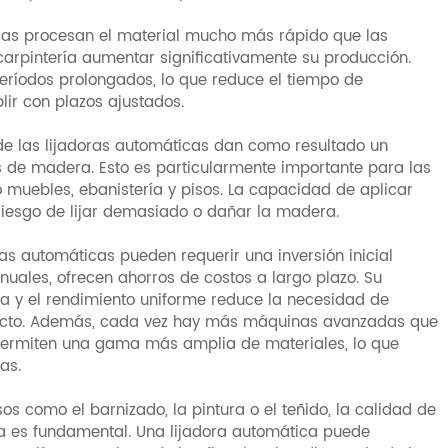
cas procesan el material mucho más rápido que las
carpintería aumentar significativamente su producción.
ríodos prolongados, lo que reduce el tiempo de
lir con plazos ajustados.
de las lijadoras automáticas dan como resultado un
 de madera. Esto es particularmente importante para las
o muebles, ebanistería y pisos. La capacidad de aplicar
riesgo de lijar demasiado o dañar la madera.
ras automáticas pueden requerir una inversión inicial
ales, ofrecen ahorros de costos a largo plazo. Su
ra y el rendimiento uniforme reduce la necesidad de
oducto. Además, cada vez hay más máquinas avanzadas que
 permiten una gama más amplia de materiales, lo que
as.
os como el barnizado, la pintura o el teñido, la calidad de
ra es fundamental. Una lijadora automática puede