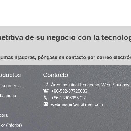
etitiva de su negocio con la tecnolo
quinas lijadoras, póngase en contacto por correo electró
roductos
Contacto

Área Industrial Konggang, West.Shuangy
Lijadora de almohadillas segmentadas

+86-532-87725033
nda ancha

+86-13906395717

webmaster@motimac.com
adora
ior (inferior)