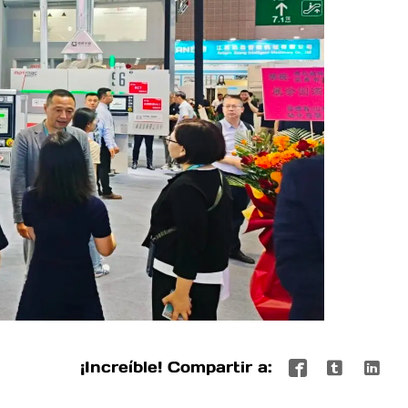
¡Increíble! Compartir a:


