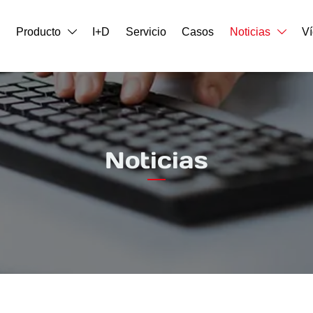
o
Producto
I+D
Servicio
Casos
Noticias
V


Noticias