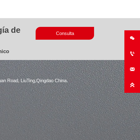
gía de
Consulta

nico


uan Road, LiuTing,Qingdao China.
