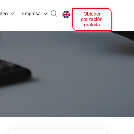

ídeo
Empresa
Obtener



cotización
gratuita