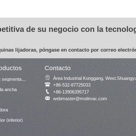
etitiva de su negocio con la tecnolo
quinas lijadoras, póngase en contacto por correo electró
roductos
Contacto

Área Industrial Konggang, West.Shuangy
Lijadora de almohadillas segmentadas

+86-532-87725033
nda ancha

+86-13906395717

webmaster@motimac.com
adora
ior (inferior)