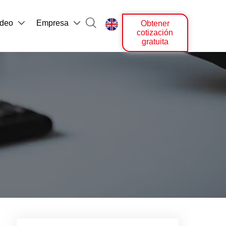

ídeo
Empresa
Obtener



cotización
gratuita