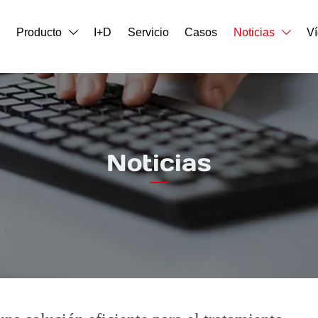
o
Producto
I+D
Servicio
Casos
Noticias
V


Noticias